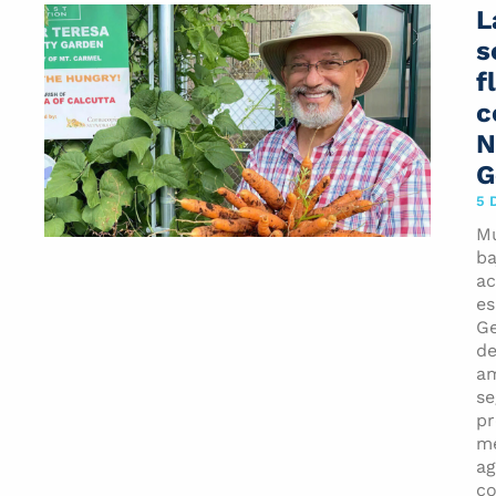
L
s
f
c
N
G
5 
Mu
ba
ac
es
Ge
de
am
se
pr
me
ag
co